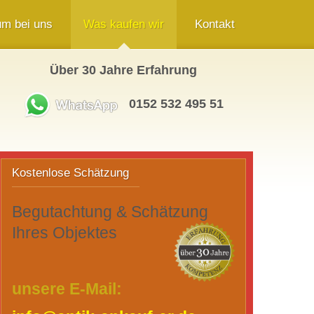
m bei uns
Was kaufen wir
Kontakt
Über 30 Jahre Erfahrung
Anfahrt Berlin Mitte
Asiatische Kunst
Impressum / Datenschutzerklärung
Bronzefiguren
0152 532 495 51
Seitmap / Seitenübersicht
Erbschaft / Nachlass Ankauf
Jugendstil-Ankauf
Kostenlose Schätzung
Bücher
Fotografie/ Fotokunst
Begutachtung & Schätzung
Gemälde
Ihres Objektes
Jugendstil & Art Deco
Keramik & Steinzeug
unsere E-Mail:
Möbel und Einrichtungen