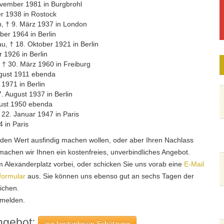
ovember 1981 in Burgbrohl
er 1938 in Rostock
n, † 9. März 1937 in London
ber 1964 in Berlin
, † 18. Oktober 1921 in Berlin
r 1926 in Berlin
, † 30. März 1960 in Freiburg
ugust 1911 ebenda
 1971 in Berlin
 August 1937 in Berlin
gust 1950 ebenda
22. Januar 1947 in Paris
 in Paris
, den Wert ausfindig machen wollen, oder aber Ihren Nachlass
chen wir Ihnen ein kostenfreies, unverbindliches Angebot.
Alexanderplatz vorbei, oder schicken Sie uns vorab eine
E-Mail
formular
aus. Sie können uns ebenso gut an sechs Tagen der
ichen.
 melden.
ngebot:
zur kostenlosen Schätzung