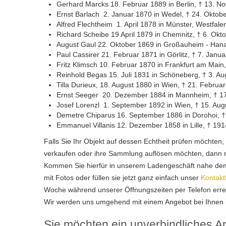
Gerhard Marcks 18. Februar 1889 in Berlin, † 13. N
Ernst Barlach 2. Januar 1870 in Wedel, † 24. Oktob
Alfred Flechtheim 1. April 1878 in Münster, Westfale
Richard Scheibe 19 April 1879 in Chemnitz, † 6. Okto
August Gaul 22. Oktober 1869 in Großauheim - Hanau
Paul Cassirer 21. Februar 1871 in Görlitz, † 7. Janua
Fritz Klimsch 10. Februar 1870 in Frankfurt am Main
Reinhold Begas 15. Juli 1831 in Schöneberg, † 3. A
Tilla Durieux, 18. August 1880 in Wien, † 21. Februar
Ernst Seeger 20. Dezember 1884 in Mannheim, † 17.
Josef Lorenzl 1. September 1892 in Wien, † 15. Au
Demetre Chiparus 16. September 1886 in Dorohoi, † 
Emmanuel Villanis 12. Dezember 1858 in Lille, † 1914
Falls Sie Ihr Objekt auf dessen Echtheit prüfen möchten
verkaufen oder ihre Sammlung auflösen möchten, dann ma
Kommen Sie hierfür in unserem Ladengeschäft nahe dem 
mit Fotos oder füllen sie jetzt ganz einfach unser
Kontakt
Woche während unserer Öffnungszeiten per Telefon erre
Wir werden uns umgehend mit einem Angebot bei Ihnen
Sie möchten ein unverbindliches A