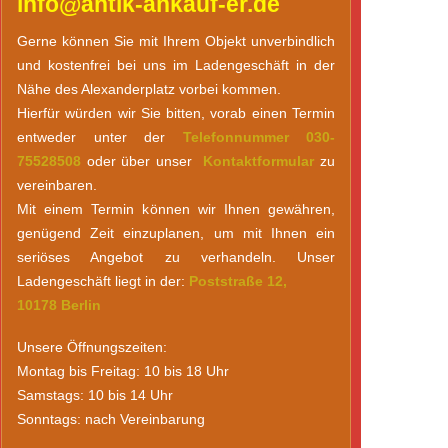
info@antik-ankauf-er.de
Moderne Kunst
Gerne können Sie mit Ihrem Objekt unverbindlich
Porzellan
und kostenfrei bei uns im Ladengeschäft in der
Nähe des Alexanderplatz vorbei kommen.
Russische Kunst
Hierfür würden wir Sie bitten, vorab einen Termin
Schmuck & Juwelen
entweder unter der
Telefonnummer 030-
75528508
oder über unser
Kontaktformular
zu
Silber / Versilberte Objekte
vereinbaren.
Skulpturen
Mit einem Termin können wir Ihnen gewähren,
genügend Zeit einzuplanen, um mit Ihnen ein
Uhren / Taschenuhren
seriöses Angebot zu verhandeln. Unser
Ladengeschäft liegt in der:
Poststraße 12,
10178 Berlin
Unsere Öffnungszeiten:
Montag bis Freitag: 10 bis 18 Uhr
Samstags: 10 bis 14 Uhr
Sonntags: nach Vereinbarung