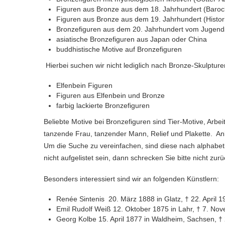
Figuren aus Bronze aus dem 18. Jahrhundert (Baroc
Figuren aus Bronze aus dem 19. Jahrhundert (Histo
Bronzefiguren aus dem 20. Jahrhundert vom Jugends
asiatische Bronzefiguren aus Japan oder China
buddhistische Motive auf Bronzefiguren
Hierbei suchen wir nicht lediglich nach Bronze-Skulptur
Elfenbein Figuren
Figuren aus Elfenbein und Bronze
farbig lackierte Bronzefiguren
Beliebte Motive bei Bronzefiguren sind Tier-Motive, Arbe
tanzende Frau, tanzender Mann, Relief und Plakette. Anbe
Um die Suche zu vereinfachen, sind diese nach alphabetis
nicht aufgelistet sein, dann schrecken Sie bitte nicht zurü
Besonders interessiert sind wir an folgenden Künstlern:
Renée Sintenis 20. März 1888 in Glatz, † 22. April 19
Emil Rudolf Weiß 12. Oktober 1875 in Lahr, † 7. No
Georg Kolbe 15. April 1877 in Waldheim, Sachsen, †